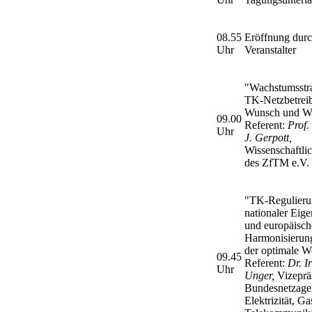
08.55
Eröffnung dur
Uhr
Veranstalter
"Wachstumsstra
TK-Netzbetrei
Wunsch und Wi
09.00
Referent:
Prof.
Uhr
J. Gerpott,
Wissenschaftlic
des ZfTM e.V.
"TK-Regulieru
nationaler Eige
und europäisch
Harmonisierung
der optimale 
09.45
Referent:
Dr. I
Uhr
Unger,
Vizepräs
Bundesnetzagen
Elektrizität, Ga