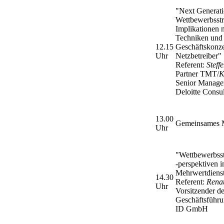
"Next Generat
Wettbewerbsstr
Implikationen 
Techniken und
12.15
Geschäftskonze
Uhr
Netzbetreiber"
Referent:
Steff
Partner TMT/
K
Senior Manage
Deloitte Cons
13.00
Gemeinsames M
Uhr
"Wettbewerbsst
-perspektiven 
Mehrwertdiens
14.30
Referent:
Renat
Uhr
Vorsitzender de
Geschäftsführ
ID GmbH