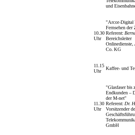
Telekommunika
und Eisenbahn
"Arcor-Digital
Fernsehen der 
10.30
Referent:
Bernd
Uhr
Bereichsleiter
Onlinedienste
Co. KG
11.15
Kaffee- und T
Uhr
"Glasfaser bis
Endkunden – Di
der M-net"
11.30
Referent:
Dr. H
Uhr
Vorsitzender d
Geschäftsführu
Telekommunika
GmbH