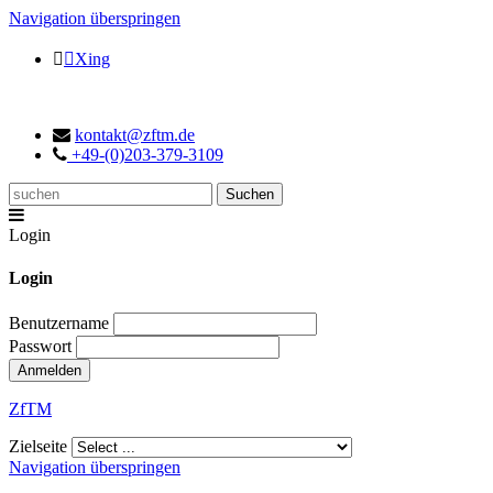
Navigation überspringen
Xing
kontakt@zftm.de
+49-(0)203-379-3109
Login
Login
Benutzername
Passwort
ZfTM
Zielseite
Navigation überspringen