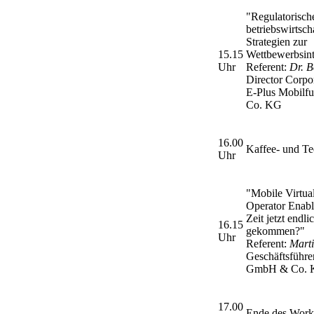
"Regulatorisch
betriebswirtsch
Strategien zur
15.15
Wettbewerbsint
Uhr
Referent:
Dr. B
Director Corpor
E-Plus Mobil
Co. KG
16.00
Kaffee- und T
Uhr
"Mobile Virtua
Operator Enable
Zeit jetzt endli
16.15
gekommen?"
Uhr
Referent:
Marti
Geschäftsführe
GmbH & Co.
17.00
Ende des Work