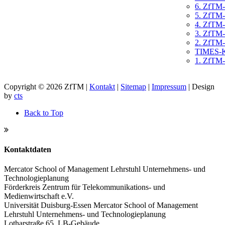
6. ZfTM
5. ZfTM
4. ZfTM
3. ZfTM
2. ZfTM
TIMES-Ka
1. ZfTM
Copyright © 2026 ZfTM |
Kontakt
|
Sitemap
|
Impressum
|
Design
by
cts
Back to Top
Kontaktdaten
Mercator School of Management Lehrstuhl Unternehmens- und
Technologieplanung
Förderkreis Zentrum für Telekommunikations- und
Medienwirtschaft e.V.
Universität Duisburg-Essen
Mercator School of Management
Lehrstuhl Unternehmens- und Technologieplanung
Lotharstraße 65, LB-Gebäude